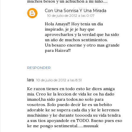
muchos besos y un achuchón a mi niño.....
Con Una Sonrisa Y Una Mirada
10 de julio de 2012 a las 0:07
Hola Amaya!!! Hoy tenia un día
inspirado, je je je hay que
aprovecharlos y la verdad que ha sido
un año de muchos sentimientos.
Un besazo enorme y otro mas grande
para Haizea!!!
RESPONDER
lara
10 de julio de 2012 a las 8:51
Ke razon tienes en todo esto ke dices amiga
mia. Creo ke la leccion de vida ke os ha dado
imanol,ha sido para todos.no solo para
vosotros. Solo puedo decir ke es un bebito
adorable ke se supera cada dia y ke le keremos
muchisimo y ke durante tooooda su vida tendra
a sus tios apoyandole en TODO. Bueno pues eso
ke me pongo sentimental.......muuuak