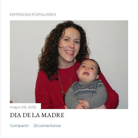
P
ENTRADAS POPULARES
u
b
l
i
c
a
r
u
n
c
o
m
mayo 06, 2012
e
DIA DE LA MADRE
n
Compartir
25 comentarios
t
a